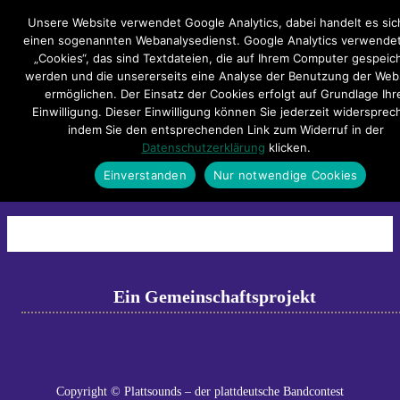
Hauptmenü
Unsere Website verwendet Google Analytics, dabei handelt es si
einen sogenannten Webanalysedienst. Google Analytics verwendet
„Cookies“, das sind Textdateien, die auf Ihrem Computer gespeic
Impressum
Datenschutzerklärung
Teilnahmebedingungen
werden und die unsererseits eine Analyse der Benutzung der Web
Sitemap
Kontakt
ermöglichen. Der Einsatz der Cookies erfolgt auf Grundlage Ihr
Einwilligung. Dieser Einwilligung können Sie jederzeit widersprec
0065_211120_stadthagen_plattsounds
indem Sie den entsprechenden Link zum Widerruf in der
Datenschutzerklärung
klicken.
0065_211120_stadthagen_plattsounds_0080
Einverstanden
Nur notwendige Cookies
←
Previous
Next
→
Ein Gemeinschaftsprojekt
Copyright © Plattsounds – der plattdeutsche Bandcontest