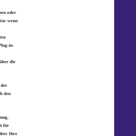
ben oder
 Nur wenn
ten
lug-in-
über die
 der
ch den
bung,
h für
über Ihre