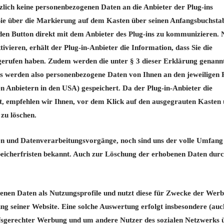
zlich keine personenbezogenen Daten an die Anbieter der Plug-ins
Sie über die Markierung auf dem Kasten über seinen Anfangsbuchsta
 den Button direkt mit dem Anbieter des Plug-ins zu kommunizieren.
ivieren, erhält der Plug-in-Anbieter die Information, dass Sie die
gerufen haben. Zudem werden die unter § 3 dieser Erklärung genann
ns werden also personenbezogene Daten von Ihnen an den jeweiligen P
n Anbietern in den USA) gespeichert. Da der Plug-in-Anbieter die
 empfehlen wir Ihnen, vor dem Klick auf den ausgegrauten Kasten 
 zu löschen.
en und Datenverarbeitungsvorgänge, noch sind uns der volle Umfang
peicherfristen bekannt. Auch zur Löschung der erhobenen Daten dur
obenen Daten als Nutzungsprofile und nutzt diese für Zwecke der Wer
g seiner Website. Eine solche Auswertung erfolgt insbesondere (auc
rfsgerechter Werbung und um andere Nutzer des sozialen Netzwerks 