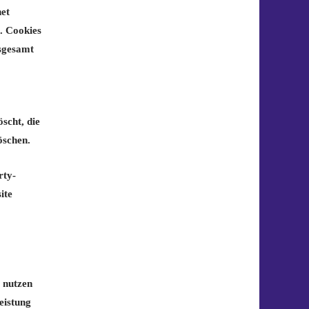
net
n. Cookies
nsgesamt
scht, die
öschen.
rty-
ite
e nutzen
eistung