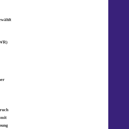
ewählt
EWR)
her
pruch
 mit
übung