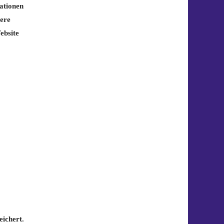
mationen
sere
ebsite
eichert.