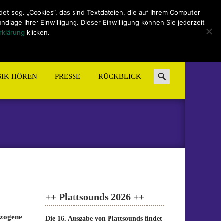
t sog. „Cookies“, das sind Textdateien, die auf Ihrem Computer
lage Ihrer Einwilligung. Dieser Einwilligung können Sie jederzeit
rklärung
klicken.
Search
IK HÖREN
PRESSE
RÜCKBLICK
for:
++ Plattsounds 2026 ++
ezogene
Die 16. Ausgabe von Plattsounds findet