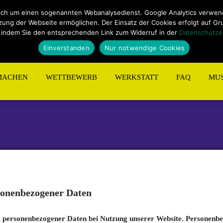
ungen
Sitemap
Kontakt
ich um einen sogenannten Webanalysedienst. Google Analytics verwende
ng der Webseite ermöglichen. Der Einsatz der Cookies erfolgt auf Grund
 indem Sie den entsprechenden Link zum Widerruf in der
Datenschutze
Einverstanden
Nur notwendige Cookies
MACHEN
WETTBEWERB
WERKSTATT
FAQ
MUS
sonenbezogener Daten
g personenbezogener Daten bei Nutzung unserer Website. Personenb