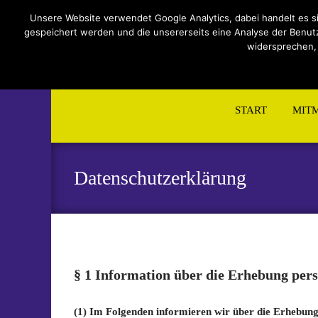
Impressum
Datenschutzerklärung
Teilnahmebeding
Unsere Website verwendet Google Analytics, dabei handelt es s
gespeichert werden und die unsererseits eine Analyse der Benutzu
widersprechen,
Skip
to
START
MIT
content
Datenschutzerklärung
§ 1 Information über die Erhebung per
(1) Im Folgenden informieren wir über die Erhebun