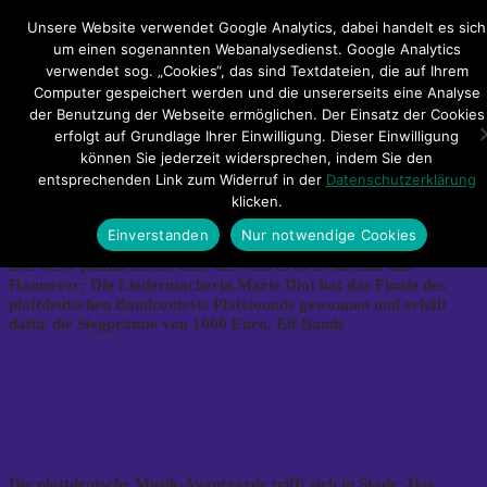
Hauptmenü
Unsere Website verwendet Google Analytics, dabei handelt es sich
um einen sogenannten Webanalysedienst. Google Analytics
verwendet sog. „Cookies“, das sind Textdateien, die auf Ihrem
Impressum
Datenschutzerklärung
Teilnahmebedingungen
Computer gespeichert werden und die unsererseits eine Analyse
Sitemap
Kontakt
der Benutzung der Webseite ermöglichen. Der Einsatz der Cookies
erfolgt auf Grundlage Ihrer Einwilligung. Dieser Einwilligung
Artikel 2019
können Sie jederzeit widersprechen, indem Sie den
entsprechenden Link zum Widerruf in der
Datenschutzerklärung
klicken.
Marie Diot gewinnt bei Plattsounds 2019
Einverstanden
Nur notwendige Cookies
Das beste plattdeutsche Lied des Jahres 2019 kommt aus
Hannover: Die Liedermacherin Marie Diot hat das Finale des
plattdeutschen Bandcontests Plattsounds gewonnen und erhält
dafür die Siegprämie von 1000 Euro. Elf Bands
READ MORE…
Plattsounds-Finale am 9. November in Stade
– alle Infos
Die plattdeutsche Musik-Avantgarde trifft sich in Stade: Das