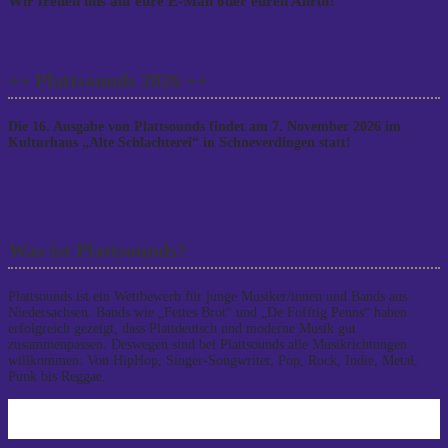
Wir freuen uns auf eure E-Mail oder euren Anruf!
++ Plattsounds 2026 ++
Die 16. Ausgabe von Plattsounds findet am 7. November 2026 im
Kulturhaus „Alte Schlachterei“ in Schneverdingen statt!
Was ist Plattsounds?
Plattsounds ist ein Wettbewerb für junge Musiker/innen und Bands aus
Niedersachsen. Bands wie „Fettes Brot“ und „De Fofftig Penns“ haben
erfolgreich gezeigt, dass Plattdeutsch und moderne Musik gut
zusammenpassen. Deswegen sind bei Plattsounds alle Musikrichtungen
willkommen: Von HipHop, Singer-Songwriter, Pop, Rock, Indie, Metal,
Punk bis Reggae.