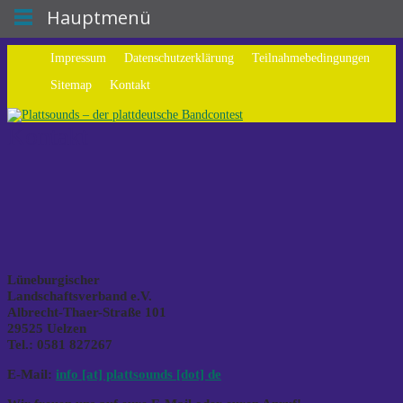
Hauptmenü
Impressum
Datenschutzerklärung
Teilnahmebedingungen
Sitemap
Kontakt
Kontakt
Lüneburgischer
Landschaftsverband e.V.
Albrecht-Thaer-Straße 101
29525 Uelzen
Tel.: 0581 827267
E-Mail:
info [at] plattsounds [dot] de