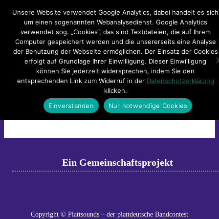
Hauptmenü
Unsere Website verwendet Google Analytics, dabei handelt es sich
um einen sogenannten Webanalysedienst. Google Analytics
verwendet sog. „Cookies“, das sind Textdateien, die auf Ihrem
Impressum
Datenschutzerklärung
Teilnahmebedingungen
Computer gespeichert werden und die unsererseits eine Analyse
Sitemap
Kontakt
der Benutzung der Webseite ermöglichen. Der Einsatz der Cookies
erfolgt auf Grundlage Ihrer Einwilligung. Dieser Einwilligung
008_201113_unbenannt_00642
können Sie jederzeit widersprechen, indem Sie den
entsprechenden Link zum Widerruf in der
Datenschutzerklärung
klicken.
008_201113_unbenannt_00642
Einverstanden
Nur notwendige Cookies
←
Previous
Next
→
Ein Gemeinschaftsprojekt
Copyright © Plattsounds – der plattdeutsche Bandcontest