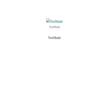
NotMade
NotMade
Ein Gemeinschaftsprojekt