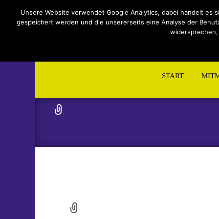
Impressum
Datenschutzerklärung
Teilnahmebeding
Unsere Website verwendet Google Analytics, dabei handelt es s
gespeichert werden und die unsererseits eine Analyse der Benutzu
widersprechen,
Skip
to
START
MIT
content