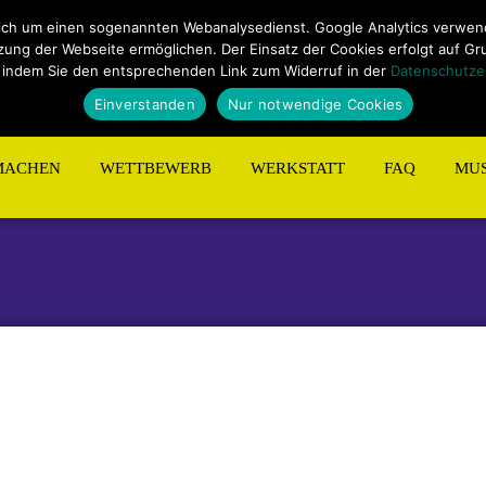
ungen
Sitemap
Kontakt
ich um einen sogenannten Webanalysedienst. Google Analytics verwende
ng der Webseite ermöglichen. Der Einsatz der Cookies erfolgt auf Grund
 indem Sie den entsprechenden Link zum Widerruf in der
Datenschutze
Einverstanden
Nur notwendige Cookies
MACHEN
WETTBEWERB
WERKSTATT
FAQ
MUS