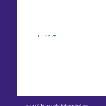
←
Previous
Ein Gemeinschaftsprojekt
Copyright © Plattsounds – der plattdeutsche Bandcontest