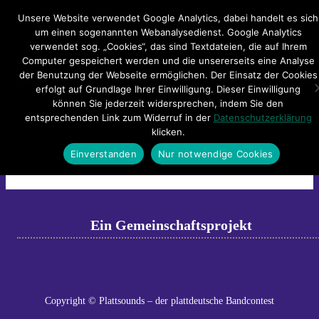
Hauptmenü
Unsere Website verwendet Google Analytics, dabei handelt es sich
um einen sogenannten Webanalysedienst. Google Analytics
verwendet sog. „Cookies“, das sind Textdateien, die auf Ihrem
Impressum
Datenschutzerklärung
Teilnahmebedingungen
Computer gespeichert werden und die unsererseits eine Analyse
Sitemap
Kontakt
der Benutzung der Webseite ermöglichen. Der Einsatz der Cookies
erfolgt auf Grundlage Ihrer Einwilligung. Dieser Einwilligung
Platt n Play Flyer 2014
können Sie jederzeit widersprechen, indem Sie den
entsprechenden Link zum Widerruf in der
Datenschutzerklärung
klicken.
Platt n Play Flyer 2014
Einverstanden
Nur notwendige Cookies
Ein Gemeinschaftsprojekt
Copyright © Plattsounds – der plattdeutsche Bandcontest