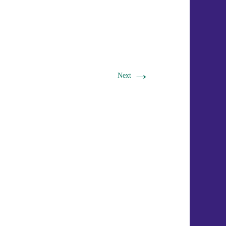
→
Next