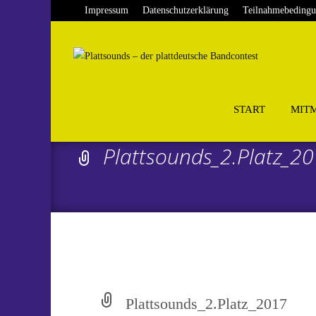
Impressum
Datenschutzerklärung
Teilnahmebeding
Skip
to
START
MIT
content
Plattsounds_2.Platz_2
Plattsounds_2.Platz_2017