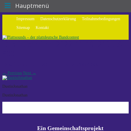
Hauptmenü
Impressum
Datenschutzerklärung
Teilnahmebedingungen
Sitemap
Kontakt
DustinJonathan-2022-11-19_210559-
600
DustinJonathan-2022-11-19_210559-600
←
Previous
Next
→
DustinJonathan
DustinJonathan
Ein Gemeinschaftsprojekt