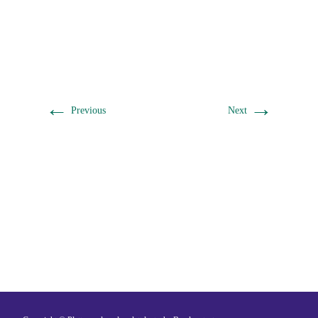
←
→
Previous
Next
Ein Gemeinschaftsprojekt