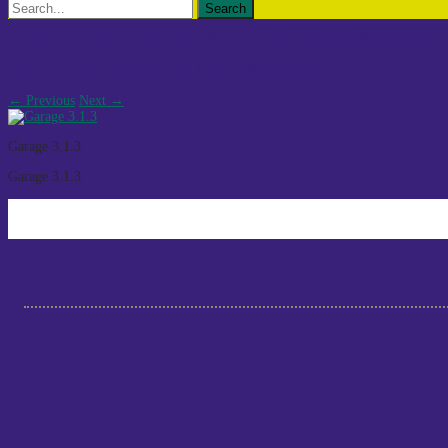
Search
for:
Garage-3.1.3-2022-11-19_193948-260
Garage-3.1.3-2022-11-19_193948-260
←
Previous
Next
→
Garage 3.1.3
Garage 3.1.3