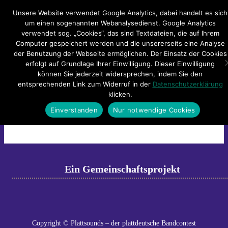
Hauptmenü
Unsere Website verwendet Google Analytics, dabei handelt es sich
um einen sogenannten Webanalysedienst. Google Analytics
verwendet sog. „Cookies“, das sind Textdateien, die auf Ihrem
Impressum
Datenschutzerklärung
Teilnahmebedingungen
Computer gespeichert werden und die unsererseits eine Analyse
Sitemap
Kontakt
der Benutzung der Webseite ermöglichen. Der Einsatz der Cookies
erfolgt auf Grundlage Ihrer Einwilligung. Dieser Einwilligung
header-slider-plattsounds
können Sie jederzeit widersprechen, indem Sie den
entsprechenden Link zum Widerruf in der
Datenschutzerklärung
klicken.
header-slider-plattsounds
Einverstanden
Nur notwendige Cookies
←
Previous
Next
→
Ein Gemeinschaftsprojekt
Copyright © Plattsounds – der plattdeutsche Bandcontest