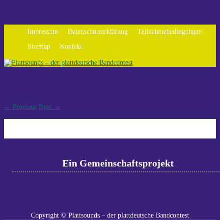
Impressum
Datenschutzerklärung
Teilnahmebedingungen
Sitemap
Kontakt
logo-ostfriesische-landschaft
logo-ostfriesische-landschaft
←
Previous
Next
→
Ein Gemeinschaftsprojekt
Copyright © Plattsounds – der plattdeutsche Bandcontest