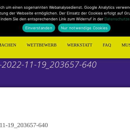
ungen
Sitemap
Kontakt
ich um einen sogenannten Webanalysedienst. Google Analytics verwende
ng der Webseite ermöglichen. Der Einsatz der Cookies erfolgt auf Grund
 indem Sie den entsprechenden Link zum Widerruf in der
Datenschutze
Einverstanden
Nur notwendige Cookies
MACHEN
WETTBEWERB
WERKSTATT
FAQ
MUS
on-2022-11-19_203657-640
-11-19_203657-640