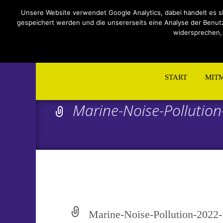
Impressum
Datenschutzerklärung
Teilnahmebeding
Unsere Website verwendet Google Analytics, dabei handelt es s
gespeichert werden und die unsererseits eine Analyse der Benutzu
widersprechen,
Skip
to
START
MIT
content
Marine-Noise-Polluti
Marine-Noise-Pollution-2022