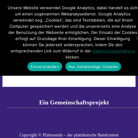
Hauptmenü
Unsere Website verwendet Google Analytics, dabei handelt es sich
um einen sogenannten Webanalysedienst. Google Analytics
verwendet sog. „Cookies“, das sind Textdateien, die auf Ihrem
Impressum
Datenschutzerklärung
Teilnahmebedingungen
Computer gespeichert werden und die unsererseits eine Analyse
Sitemap
Kontakt
der Benutzung der Webseite ermöglichen. Der Einsatz der Cookies
erfolgt auf Grundlage Ihrer Einwilligung. Dieser Einwilligung
Mateo-Fuchs
können Sie jederzeit widersprechen, indem Sie den
entsprechenden Link zum Widerruf in der
Datenschutzerklärung
klicken.
Mateo-Fuchs
Einverstanden
Nur notwendige Cookies
←
Previous
Next
→
Ein Gemeinschaftsprojekt
Copyright © Plattsounds – der plattdeutsche Bandcontest