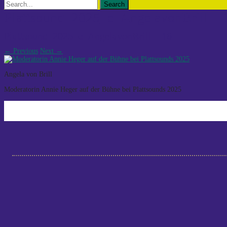
Search
for:
Plattsound_2025_c_AngelavonBrill__
Plattsound_2025_c_AngelavonBrill__16
←
Previous
Next
→
Angela von Brill
Moderatorin Annie Heger auf der Bühne bei Plattsounds 2025