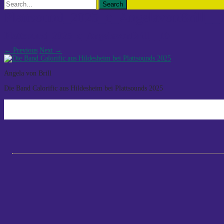
Search
for:
Plattsound_2025_c_AngelavonBrill__
Plattsound_2025_c_AngelavonBrill__19
←
Previous
Next
→
Angela von Brill
Die Band Calorific aus Hildesheim bei Plattsounds 2025