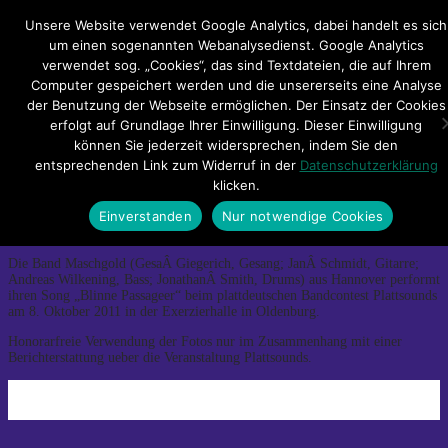
Hauptmenü
Unsere Website verwendet Google Analytics, dabei handelt es sich
um einen sogenannten Webanalysedienst. Google Analytics
verwendet sog. „Cookies“, das sind Textdateien, die auf Ihrem
Impressum
Datenschutzerklärung
Teilnahmebedingungen
Computer gespeichert werden und die unsererseits eine Analyse
Sitemap
Kontakt
der Benutzung der Webseite ermöglichen. Der Einsatz der Cookies
erfolgt auf Grundlage Ihrer Einwilligung. Dieser Einwilligung
Maschgold
können Sie jederzeit widersprechen, indem Sie den
entsprechenden Link zum Widerruf in der
Datenschutzerklärung
klicken.
Maschgold
Einverstanden
Nur notwendige Cookies
←
Previous
Next
→
Die Band Maschgold (GesaÂ Giegerich, Gesang; JanÂ Schmidt, Gitarre;
Andreas Wilkening, Bass; JonathanÂ Smith, Drums) aus Hannover performt
ihren Song „Blinne Passageer“ beim plattdeutschen Bandcontest Plattsounds
am 8. Oktober 2011 in der Exerzierhalle in Oldenburg.
Honorarfreie Verwendung der Fotos nur im Zusammenhang mit einer
Berichterstattung ueber die Veranstaltung Plattsounds.