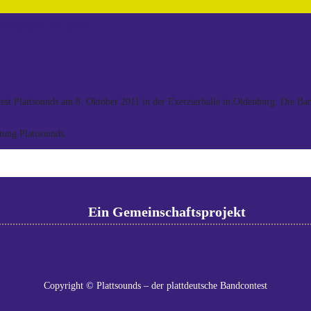
oodoolectric
test Plattsounds am 8. Oktober 2011 in der Exerzierhalle in Oldenburg. Die B
ung Plattsounds.
Ein Gemeinschaftsprojekt
Copyright © Plattsounds – der plattdeutsche Bandcontest