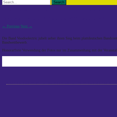
Search
for:
Die Gewinner von Plattsounds 2011: V
Die Gewinner von Plattsounds 2011: Voodoolectric
←
Previous
Next
→
Die Band Voodoolectric jubelt ueber ihren Sieg beim plattdeutschen Bandcon
Bandwettbewerb.
Honorarfreie Verwendung der Fotos nur im Zusammenhang mit der Veranstalt