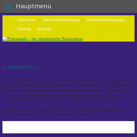
Hauptmenü
Impressum
Datenschutzerklärung
Teilnahmebedingungen
Sitemap
Kontakt
2012 geht´s weiter!
2012 geht´s weiter!
←
Previous
Next
→
Die Bands Maschgold, Skyline B, Knallkoekoem, Blowm, Musikapparillo,
Duo Evina, Platt im Kopp, Voodoolectric, NotMade und 777 singen zum
Abschluss des plattdeutschen Bandcontest Plattsounds am 8. Oktober 2011
in der Exerzierhalle in Oldenburg den Song „Wonderwall“ von Oasis.
Vorne: Moderatoren Ludger Abeln (l.) und Mire von der Tuedelband
Honorarfreie Verwendung der Fotos nur im Zusammenhang mit einer
Berichterstattung ueber die Veranstaltung Plattsounds.