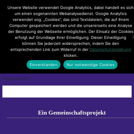
Hauptmenü
Unsere Website verwendet Google Analytics, dabei handelt es sich
um einen sogenannten Webanalysedienst. Google Analytics
verwendet sog. „Cookies“, das sind Textdateien, die auf Ihrem
Impressum
Datenschutzerklärung
Teilnahmebedingungen
Computer gespeichert werden und die unsererseits eine Analyse
Sitemap
Kontakt
der Benutzung der Webseite ermöglichen. Der Einsatz der Cookies
erfolgt auf Grundlage Ihrer Einwilligung. Dieser Einwilligung
Plattsounds_2017_3937
können Sie jederzeit widersprechen, indem Sie den
entsprechenden Link zum Widerruf in der
Datenschutzerklärung
klicken.
Plattsounds_2017_3937
Einverstanden
Nur notwendige Cookies
←
Previous
Next
→
Plattsounds 2017
Ein Gemeinschaftsprojekt