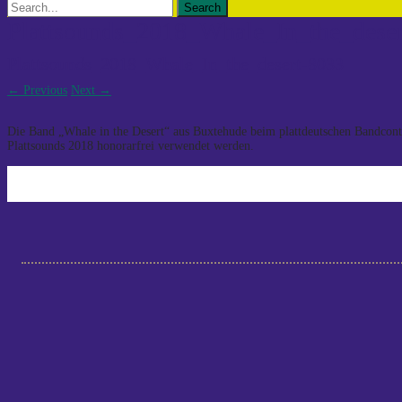
Search
for:
Plattsounds_2018_Whale_In_the_dese
Plattsounds_2018_Whale_In_the_desert-8033
←
Previous
Next
→
Die Band „Whale in the Desert“ aus Buxtehude beim plattdeutschen Bandconte
Plattsounds 2018 honorarfrei verwendet werden.