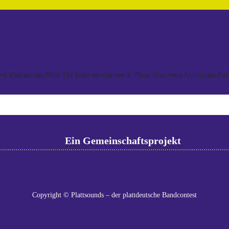
rt-8033
st Plattsounds 2018. Die Band belegte den 3. Platz. Hier beim Auftritt im Zo
Ein Gemeinschaftsprojekt
Copyright © Plattsounds – der plattdeutsche Bandcontest