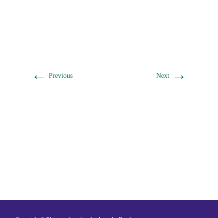
←
→
Previous
Next
Ein Gemeinschaftsprojekt