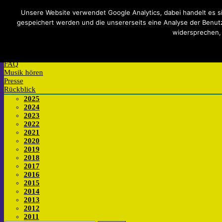
Impressum
Datenschutzerklärung
Teilnahmebedingungen
Si
Unsere Website verwendet Google Analytics, dabei handelt es s
gespeichert werden und die unsererseits eine Analyse der Benutzu
Mitmachen
widersprechen,
Anmelden
Wettbewerb
Werkstatt
FAQ
Musik hören
Presse
Rückblick
2025
2024
2023
2022
2021
2020
2019
2018
2017
2016
2015
2014
2013
2012
2011