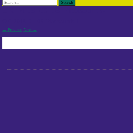
Search
for:
OK_2018_05_08_Plattsounds-1
OK_2018_05_08_Plattsounds-1
←
Previous
Next
→