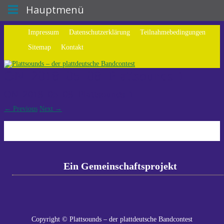
Hauptmenü
Impressum
Datenschutzerklärung
Teilnahmebedingungen
Sitemap
Kontakt
ON_2018_05_08_Plattsounds-1
ON_2018_05_08_Plattsounds-1
←
Previous
Next
→
Ein Gemeinschaftsprojekt
Copyright © Plattsounds – der plattdeutsche Bandcontest