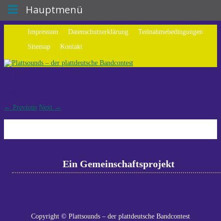
Hauptmenü
Impressum
Datenschutzerklärung
Teilnahmebedingungen
Sitemap
Kontakt
ON_2018_05_08_Plattsounds
ON_2018_05_08_Plattsounds
←
Previous
Next
→
Ein Gemeinschaftsprojekt
Copyright © Plattsounds – der plattdeutsche Bandcontest