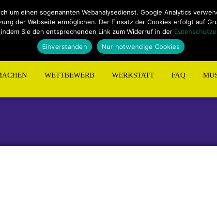
ungen
Sitemap
Kontakt
ich um einen sogenannten Webanalysedienst. Google Analytics verwende
ng der Webseite ermöglichen. Der Einsatz der Cookies erfolgt auf Grund
 indem Sie den entsprechenden Link zum Widerruf in der
Datenschutze
Einverstanden
Nur notwendige Cookies
MACHEN
WETTBEWERB
WERKSTATT
FAQ
MUS