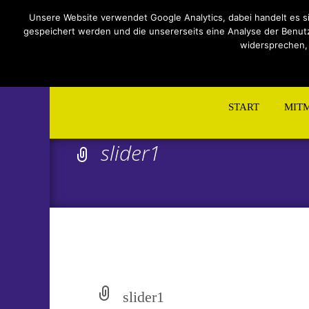
Impressum
Datenschutzerklärung
Teilnahmebeding
Unsere Website verwendet Google Analytics, dabei handelt es s
gespeichert werden und die unsererseits eine Analyse der Benutzu
widersprechen,
Skip
to
START
MIT
content
slider1
slider1