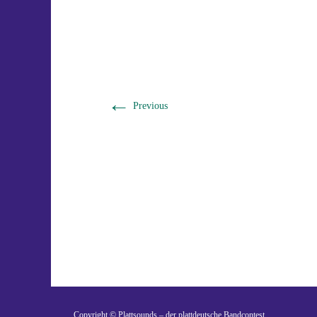
←
Previous
Ein Gemeinschaftsprojekt
Copyright © Plattsounds – der plattdeutsche Bandcontest