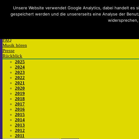
Impressum
Datenschutzerklärung
Teilnahmebedingungen
Si
Unsere Website verwendet Google Analytics, dabei handelt es s
gespeichert werden und die unsererseits eine Analyse der Benutzu
Mitmachen
widersprechen,
Anmelden
Wettbewerb
Werkstatt
FAQ
Musik hören
Presse
Rückblick
2025
2024
2023
2022
2021
2020
2019
2018
2017
2016
2015
2014
2013
2012
2011