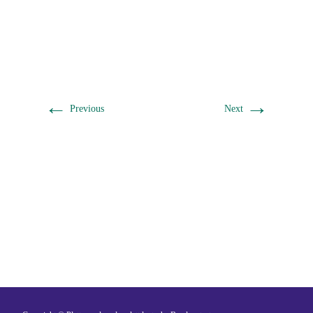
←
→
Previous
Next
Ein Gemeinschaftsprojekt