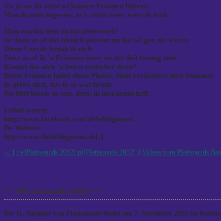
Nu jo un du sähst wi kunnen Frünnen blieven
Man ik mutt togeven: as’t vörbi weer, weer ik froh
Man worüm hest du mi afserveert?
So doon as of dat nienich passeer un dat wi gor nix weren
Diene Leevde bruuk ik nich
Deist as of ik ’n Frömme weer un dat deit bannig sehr
Kunnst dat nich ’n beten suutscher doon?
Diene Frünnen halen diene Platen, denn verännerst dien Nummer
Ik glööv nich, dat ik so wat bruuk
Nu büst bloots so een, de(n) ik mol kennt heff
Fründ warrn:
http://www.facebook.com/defofftigpenns
De Websiet:
http://www.defofftigpenns.de[:]
Post
←
[:de]Plattsounds 2012[:pl]Plattsounds 2012[:]
Videos vom Plattsounds Ba
navigation
++ Plattsounds 2026 ++
Die 16. Ausgabe von Plattsounds findet am 7. November 2026 im Kulturh