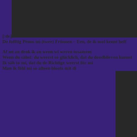
[:de]
De fofftig Penns un (twee) Frünnen – Een, de ik mol kennt heff
Af un an denk ik an wenn wi weren tosamem
Wenn du sähst: du weerst so glücklich, dat du doodblieven kunnst
Ik säh to mi, dat du de Richtige weerst för mi
Man ik föhl mi so alleen bloots mit di