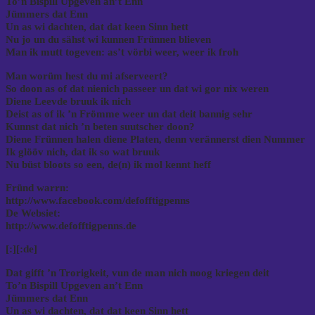
To’n Bispill Upgeven an’t Enn
Jümmers dat Enn
Un as wi dachten, dat dat keen Sinn hett
Nu jo un du sähst wi kunnen Frünnen blieven
Man ik mutt togeven: as’t vörbi weer, weer ik froh
Man worüm hest du mi afserveert?
So doon as of dat nienich passeer un dat wi gor nix weren
Diene Leevde bruuk ik nich
Deist as of ik ’n Frömme weer un dat deit bannig sehr
Kunnst dat nich ’n beten suutscher doon?
Diene Frünnen halen diene Platen, denn verännerst dien Nummer
Ik glööv nich, dat ik so wat bruuk
Nu büst bloots so een, de(n) ik mol kennt heff
Fründ warrn:
http://www.facebook.com/defofftigpenns
De Websiet:
http://www.defofftigpenns.de
[:]
[:de]
Dat gifft ’n Trorigkeit, vun de man nich noog kriegen deit
To’n Bispill Upgeven an’t Enn
Jümmers dat Enn
Un as wi dachten, dat dat keen Sinn hett