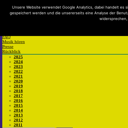
Impressum
Datenschutzerklärung
Teilnahmebedingungen
Si
Unsere Website verwendet Google Analytics, dabei handelt es s
gespeichert werden und die unsererseits eine Analyse der Benutzu
Mitmachen
widersprechen,
Anmelden
Wettbewerb
Werkstatt
FAQ
Musik hören
Presse
Rückblick
2025
2024
2023
2022
2021
2020
2019
2018
2017
2016
2015
2014
2013
2012
2011