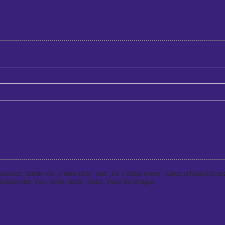
rsachsen. Bands wie „Fettes Brot“ und „De Fofftig Penns“ haben erfolgreich 
Songwriter, Pop, Rock, Indie, Metal, Punk bis Reggae.