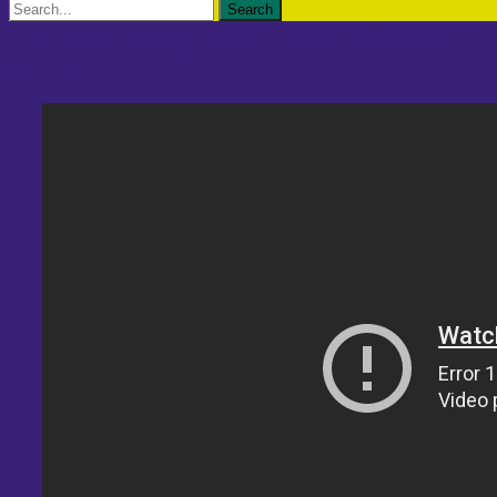
Search
for:
[:de]Somebody that I used to know up P
Penns [:]