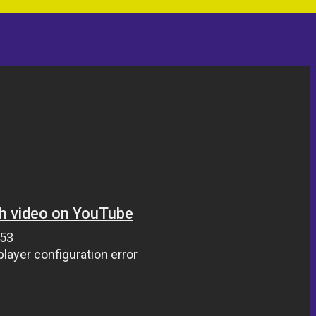
latt – De fofftig Penns [:pl]Somebody th