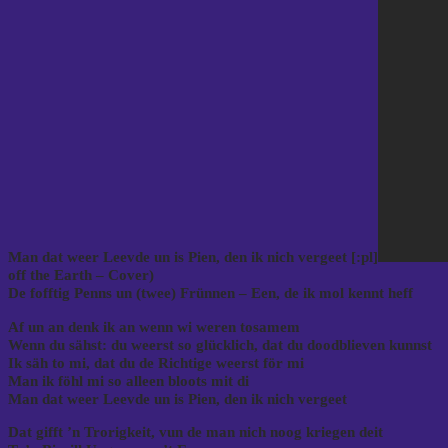
Man dat weer Leevde un is Pien, den ik nich vergeet [:pl]
off the Earth – Cover)
De fofftig Penns un (twee) Frünnen – Een, de ik mol kennt heff
Af un an denk ik an wenn wi weren tosamem
Wenn du sähst: du weerst so glücklich, dat du doodblieven kunnst
Ik säh to mi, dat du de Richtige weerst för mi
Man ik föhl mi so alleen bloots mit di
Man dat weer Leevde un is Pien, den ik nich vergeet
Dat gifft ’n Trorigkeit, vun de man nich noog kriegen deit