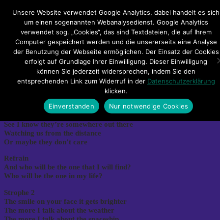
Hauptmenü
Unsere Website verwendet Google Analytics, dabei handelt es sich
um einen sogenannten Webanalysedienst. Google Analytics
verwendet sog. „Cookies“, das sind Textdateien, die auf Ihrem
Impressum
Datenschutzerklärung
Teilnahmebedingungen
Computer gespeichert werden und die unsererseits eine Analyse
Sitemap
Kontakt
der Benutzung der Webseite ermöglichen. Der Einsatz der Cookies
erfolgt auf Grundlage Ihrer Einwilligung. Dieser Einwilligung
[:de]Sleeves – Spaceships[:pl]Sleeves
können Sie jederzeit widersprechen, indem Sie den
entsprechenden Link zum Widerruf in der
Datenschutzerklärung
– Ruumschipps[:]
klicken.
Einverstanden
Nur notwendige Cookies
[:de]See the stars in the summer
See I know they’re somewhere out there
Watching us from the distance
Or maybe they don’t care
Refrain
And who will be the one that I will find?
Who will be the one in my life?
Strophe 2
The smile on your face it gets brighter
The more I talk about the weather
The more I talk about the spaceship