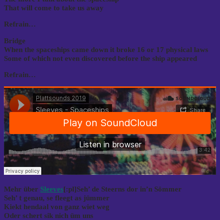
That will come to take us away
Refrain…
Bridge
When the spaceships came down it broke 16 or 17 physical laws
Some of which not even discovered before the ship appeared
Refrain…
Mehr über
Sleeves
[:pl]Seh’ de Steerns dor in’n Sömmer
Seh’ t genau, se fleegt as jümmer
Kiekt hendaal von ganz wiet weg
Oder schert sik nich üm uns