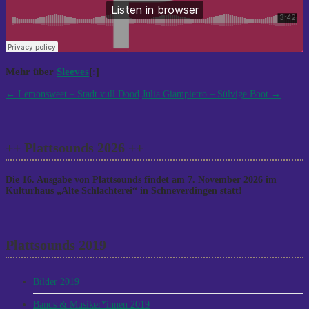
Mehr über
Sleeves
[:]
Post
←
Lemonsweet – Stadt vull Dood
Julia Giampietro – Sülvige Boot
→
navigation
++ Plattsounds 2026 ++
Die 16. Ausgabe von Plattsounds findet am 7. November 2026 im
Kulturhaus „Alte Schlachterei“ in Schneverdingen statt!
Plattsounds 2019
Bilder 2019
Bands & Musiker*innen 2019