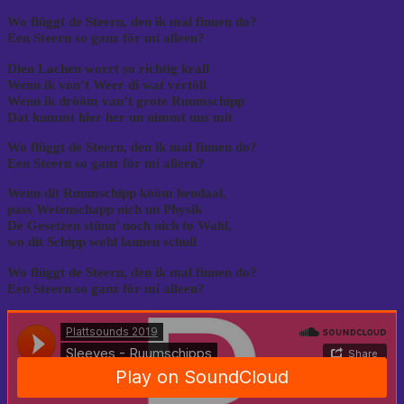
Wo flüggt de Steern, den ik mal finnen do?
Een Steern so ganz för mi alleen?
Dien Lachen worrt so richtig krall
Wenn ik von’t Weer di wat vertöll
Wenn ik drööm van’t grote Ruumschipp
Dat kummt hier her un nimmt uns mit
Wo flüggt de Steern, den ik mal finnen do?
Een Steern so ganz för mi alleen?
Wenn dit Ruumschipp kööm hendaal,
pass Wetenschapp nich un Physik
De Gesetzen stünn’ noch nich to Wahl,
wo dit Schipp wohl lannen schull
Wo flüggt de Steern, den ik mal finnen do?
Een Steern so ganz för mi alleen?