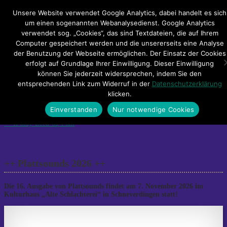
Hauptmenü
Unsere Website verwendet Google Analytics, dabei handelt es sich
um einen sogenannten Webanalysedienst. Google Analytics
verwendet sog. „Cookies“, das sind Textdateien, die auf Ihrem
Impressum
Datenschutzerklärung
Teilnahmebedingungen
Computer gespeichert werden und die unsererseits eine Analyse
Sitemap
Kontakt
der Benutzung der Webseite ermöglichen. Der Einsatz der Cookies
erfolgt auf Grundlage Ihrer Einwilligung. Dieser Einwilligung
IFonly-Leed-op-Platt
können Sie jederzeit widersprechen, indem Sie den
entsprechenden Link zum Widerruf in der
Datenschutzerklärung
klicken.
Einverstanden
Nur notwendige Cookies
Post
←
IFonly-Leed-op-Platt
navigation
++ Plattsounds 2026 ++
Die 16. Ausgabe von Plattsounds findet am 7. November 2026 im
Kulturhaus „Alte Schlachterei“ in Schneverdingen statt!