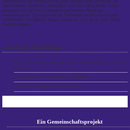
Plattsounds ist ein Wettbewerb für junge Musiker/innen und Bands aus
Niedersachsen. Bands wie „Fettes Brot“ und „De Fofftig Penns“ haben
erfolgreich gezeigt, dass Plattdeutsch und moderne Musik gut
zusammenpassen. Deswegen sind bei Plattsounds alle Musikrichtungen
willkommen: Von HipHop, Singer-Songwriter, Pop, Rock, Indie, Metal,
Punk bis Reggae.
Details zur Anmeldung
Der Songtext kann als
pdf, doc, docx, txt oder rtf
an uns gesendet
werden.
Das Bandfoto darf nicht größer als
3 MB
sein.
Das MP3 darf
10 MB
nicht überschreiten.
Ein Gemeinschaftsprojekt