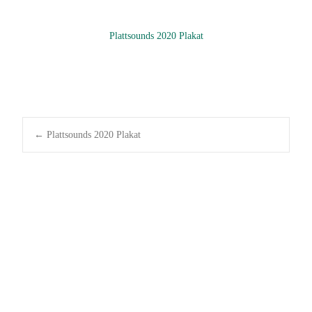
Plattsounds 2020 Plakat
Post
←
Plattsounds 2020 Plakat
navigation
Ein Gemeinschaftsprojekt