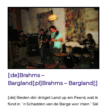
[:de]Brahms –
Bargland[:pl]Brahms – Bargland[:]
[:de] Rieden dör dröget Land up ein Peerd, wat ik
fünd in ´n Schadden van de Barge wor mien´ Säl