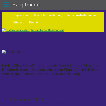
Hauptmenü
Impressum
Datenschutzerklärung
Teilnahmebedingungen
Sitemap
Kontakt
Archives
Tag Archives: Mien Moped
Bernie June – Mien Moped
[:de] „Mien Moped“ van Bernie June Ick bünn schkarp up…
ick bünn heet up… Ick bünn schkarp up Moped foarn Ick bünn
schkarp up… ick bünn heet up… Ick bünn schkarp
READ MORE…
++ Plattsounds 2026 ++