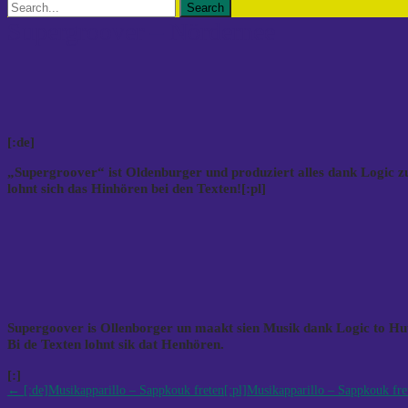
Search
for:
Supergroover – Nördernee
[:de]
„Supergroover“ ist Oldenburger und produziert alles dank Logic zu H
lohnt sich das Hinhören bei den Texten![:pl]
Supergoover is Ollenborger un maakt sien Musik dank Logic to Huus. 
Bi de Texten lohnt sik dat Henhören.
[:]
Post
←
[:de]Musikapparillo – Sappkouk freten[:pl]Musikapparillo – Sappkouk fre