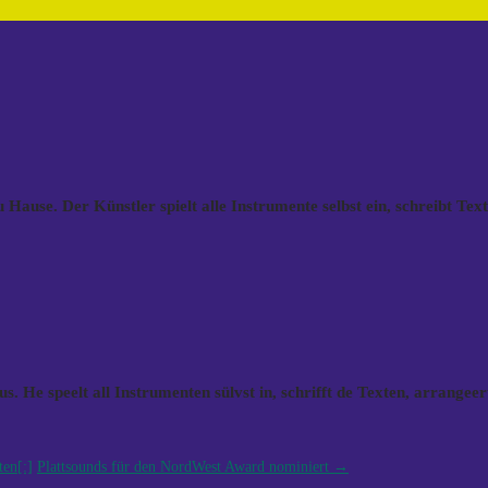
ause. Der Künstler spielt alle Instrumente selbst ein, schreibt Text
He speelt all Instrumenten sülvst in, schrifft de Texten, arrangeert u
ten[:]
Plattsounds für den NordWest Award nominiert
→