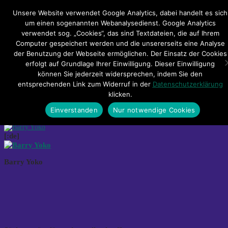
Hauptmenü
Unsere Website verwendet Google Analytics, dabei handelt es sich
um einen sogenannten Webanalysedienst. Google Analytics
verwendet sog. „Cookies“, das sind Textdateien, die auf Ihrem
Impressum
Datenschutzerklärung
Teilnahmebedingungen
Computer gespeichert werden und die unsererseits eine Analyse
Sitemap
Kontakt
der Benutzung der Webseite ermöglichen. Der Einsatz der Cookies
erfolgt auf Grundlage Ihrer Einwilligung. Dieser Einwilligung
[:de]Barry Yoko – Säch
können Sie jederzeit widersprechen, indem Sie den
entsprechenden Link zum Widerruf in der
Datenschutzerklärung
worüm[:pl]Barry Yoko – Säch
klicken.
worüm[:]
Einverstanden
Nur notwendige Cookies
[:de]
Barry Yoko