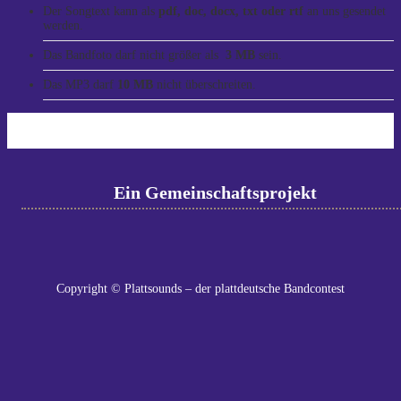
Der Songtext kann als
pdf, doc, docx, txt oder rtf
an uns gesendet
werden.
Das Bandfoto darf nicht größer als
3 MB
sein.
Das MP3 darf
10 MB
nicht überschreiten.
Ein Gemeinschaftsprojekt
Copyright © Plattsounds – der plattdeutsche Bandcontest