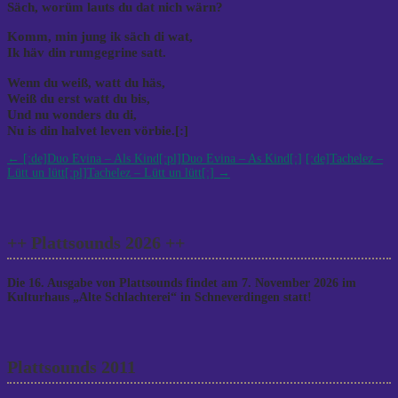
Säch, worüm lauts du dat nich wärn?
Komm, min jung ik säch di wat,
Ik häv din rumgegrine satt.
Wenn du weiß, watt du häs,
Weiß du erst watt du bis,
Und nu wonders du di,
Nu is din halvet leven vörbie.[:]
Post
←
[:de]Duo Evina – Als Kind[:pl]Duo Evina – As Kind[:]
[:de]Tachelez –
Lütt un lütt[:pl]Tachelez – Lütt un lütt[:]
→
navigation
++ Plattsounds 2026 ++
Die 16. Ausgabe von Plattsounds findet am 7. November 2026 im
Kulturhaus „Alte Schlachterei“ in Schneverdingen statt!
Plattsounds 2011