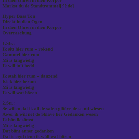
In dien Ohren in dien Körper
Markst du de Standtrommel[:]
[:de]
Hyper Bass Ton
Direkt in dien Ogen
In dien Ohren in dien Körper
Overraschung
1.Str.:
Ik sitt hier rum – rokend
Gammel hier rum
Mi is langwielig
Ik will in´t bedd
Ik stah hier rum – danzend
Kiek hier herum
Mi is langwielig
Ik will wat hören
2.Str.:
Se willen dat ik all de saten glööve de se mi wiesen
Awer ik will net de Sklave her Gedanken wesen
Ik bün ik sümst
Mi is langwielig
Dat bünt anner gedanken
Dat is egol denn ik wüll wat hören