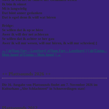
Ik bün ik sümst
Mi is langwielig
Dat bünt anner gedanken
Dat is egol denn ik wüll wat hören
Bridge:
Se willen dat ik op se höre
Awer ik will dor net achteran
Se willen dat ik achter se her gau
Awer ik wil nur wesen, will nur hören, ik will nur schreien[:]
Post
←
[:de]Suns Fury – LoveStory[:pl]Suns Fury – LoveStory[:]
[:de]Tinitus –
Moin Jungs[:pl]Tinitus – Moin Jungs[:]
→
navigation
++ Plattsounds 2026 ++
Die 16. Ausgabe von Plattsounds findet am 7. November 2026 im
Kulturhaus „Alte Schlachterei“ in Schneverdingen statt!
Plattsounds 2012