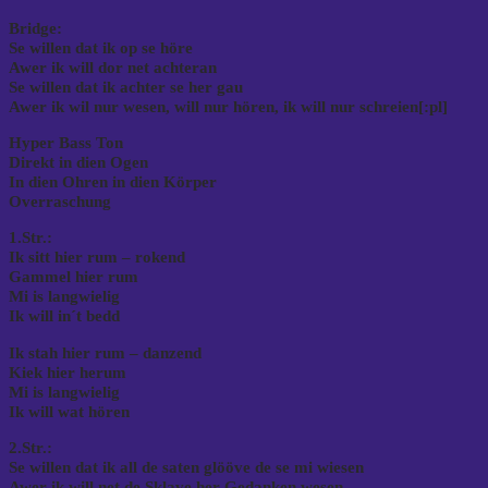
Bridge:
Se willen dat ik op se höre
Awer ik will dor net achteran
Se willen dat ik achter se her gau
Awer ik wil nur wesen, will nur hören, ik will nur schreien[:pl]
Hyper Bass Ton
Direkt in dien Ogen
In dien Ohren in dien Körper
Overraschung
1.Str.:
Ik sitt hier rum – rokend
Gammel hier rum
Mi is langwielig
Ik will in´t bedd
Ik stah hier rum – danzend
Kiek hier herum
Mi is langwielig
Ik will wat hören
2.Str.:
Se willen dat ik all de saten glööve de se mi wiesen
Awer ik will net de Sklave her Gedanken wesen