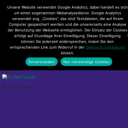
Hauptmenü
Unsere Website verwendet Google Analytics, dabei handelt es sich
um einen sogenannten Webanalysedienst. Google Analytics
verwendet sog. „Cookies“, das sind Textdateien, die auf Ihrem
Impressum
Datenschutzerklärung
Teilnahmebedingungen
Computer gespeichert werden und die unsererseits eine Analyse
Sitemap
Kontakt
der Benutzung der Webseite ermöglichen. Der Einsatz der Cookies
erfolgt auf Grundlage Ihrer Einwilligung. Dieser Einwilligung
[:de]De Mall Vögels – Hyper Bass
können Sie jederzeit widersprechen, indem Sie den
entsprechenden Link zum Widerruf in der
Datenschutzerklärung
Ton[:pl]De Mall Vögels – Hyper Bass
klicken.
Ton[:]
Einverstanden
Nur notwendige Cookies
[:de]
De Mall Vögels