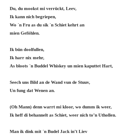
Du, du mookst mi verrückt, Leev,
Ik kann nich begriepen,
Wo ´n Fru as du sik ´n Schiet kehrt an
mien Geföhlen.
Ik bün doolfullen,
Ik harr nix mehr,
As bloots ´n Buddel Whiskey un mien kaputtet Hart,
Seech uns Bild an de Wand vun de Stuuv,
Un fung dat Wenen an.
(Oh Mann) denn warrt mi kloor, wo dumm ik weer,
Ik heff di behannelt as Schiet, weer nich to’n Uthollen.
Man ik dink mit ´n Budel Jack in’t Liev