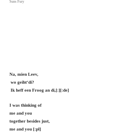
Suns Fury
Na, mien Leev,
wo geiht‘di?
Ik heff een Froog an di,[:]
[:de]
I was thinking of
me and you
together besides just,
me and you [:pl]