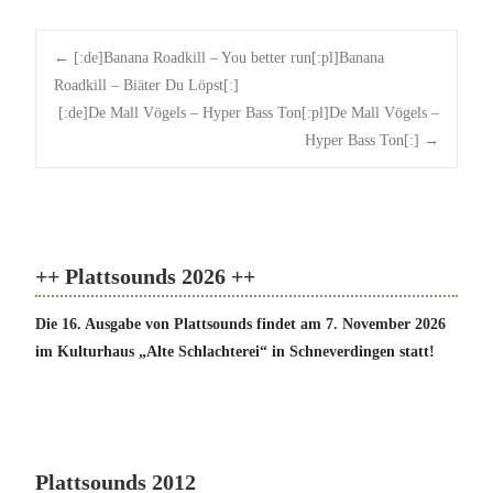
Post
←
[:de]Banana Roadkill – You better run[:pl]Banana
navigation
Roadkill – Biäter Du Löpst[:]
[:de]De Mall Vögels – Hyper Bass Ton[:pl]De Mall Vögels –
Hyper Bass Ton[:]
→
++ Plattsounds 2026 ++
Die 16. Ausgabe von Plattsounds findet am 7. November 2026
im Kulturhaus „Alte Schlachterei“ in Schneverdingen statt!
Plattsounds 2012