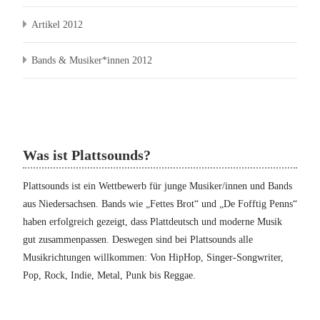
Artikel 2012
Bands & Musiker*innen 2012
Was ist Plattsounds?
Plattsounds ist ein Wettbewerb für junge Musiker/innen und Bands
aus Niedersachsen. Bands wie „Fettes Brot“ und „De Fofftig Penns“
haben erfolgreich gezeigt, dass Plattdeutsch und moderne Musik
gut zusammenpassen. Deswegen sind bei Plattsounds alle
Musikrichtungen willkommen: Von HipHop, Singer-Songwriter,
Pop, Rock, Indie, Metal, Punk bis Reggae.