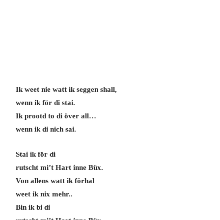
Ik weet nie watt ik seggen shall,
wenn ik för di stai.
Ik prootd to di över all…
wenn ik di nich sai.
Stai ik för di
rutscht mi’t Hart inne Büx.
Von allens watt ik förhal
weet ik nix mehr..
Bin ik bi di