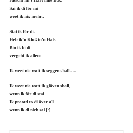
rutscht mi’t Hart inne Büx.
Sai ik di för mi
weet ik nix mehr..
Stai ik för di.
Heb ik’n Kloß in’n Hals
Bin ik bi di
vergeht ik allens
Ik weet nie watt ik seggen shall…..
Ik weet nie watt ik glöven shall,
wenn ik för di stai.
Ik prootd to di över all…
wenn ik di nich sai.[:]