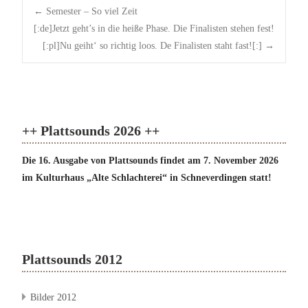
Post
←
Semester – So viel Zeit
navigation
[:de]Jetzt geht’s in die heiße Phase. Die Finalisten stehen fest!
[:pl]Nu geiht‘ so richtig loos. De Finalisten staht fast![:]
→
++ Plattsounds 2026 ++
Die 16. Ausgabe von Plattsounds findet am 7. November 2026
im Kulturhaus „Alte Schlachterei“ in Schneverdingen statt!
Plattsounds 2012
Bilder 2012