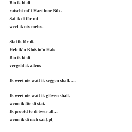
Bin ik bi di
rutscht mi’t Hart inne Büx.
Sai ik di för mi
weet ik nix mehr..
Stai ik för di.
Heb ik’n Kloß in’n Hals
Bin ik bi di
vergeht ik allens
Ik weet nie watt ik seggen shall…..
Ik weet nie watt ik glöven shall,
wenn ik för di stai.
Ik prootd to di över all…
wenn ik di nich sai.[:pl]