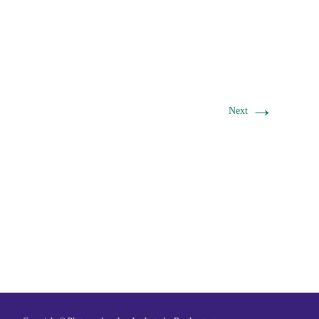
→
Next
Ein Gemeinschaftsprojekt