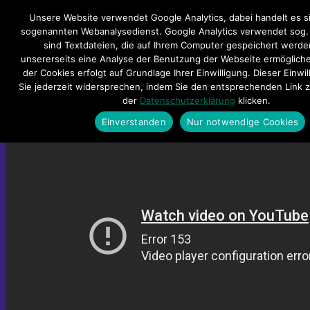
Hauptmenü
Unsere Website verwendet Google Analytics, dabei handelt es s
sogenannten Webanalysedienst. Google Analytics verwendet sog. 
Impressum
sind Textdateien, die auf Ihrem Computer gespeichert werde
Datenschutzerklärung
Teilnahmebedingungen
unsererseits eine Analyse der Benutzung der Webseite ermögliche
Sitemap
Kontakt
der Cookies erfolgt auf Grundlage Ihrer Einwilligung. Dieser Einwi
Sie jederzeit widersprechen, indem Sie den entsprechenden Link 
De Ulli-Pullies – Löppt
der
Datenschutzerklärung
klicken.
Einverstanden
Nur notwendige Cookies