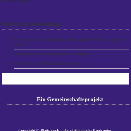
Punk bis Reggae.
Details zur Anmeldung
Der Songtext kann als
pdf, doc, docx, txt oder rtf
an uns gesendet
werden.
Das Bandfoto darf nicht größer als
3 MB
sein.
Das MP3 darf
10 MB
nicht überschreiten.
Ein Gemeinschaftsprojekt
Copyright © Plattsounds – der plattdeutsche Bandcontest