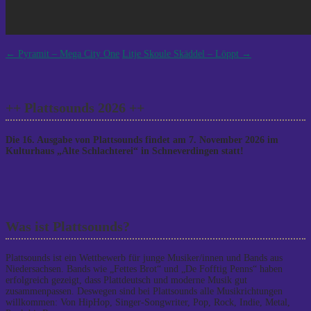
Post
←
Pyramit – Mega City One
Litje Skoule Skäddel – Löppt
→
navigation
++ Plattsounds 2026 ++
Die 16. Ausgabe von Plattsounds findet am 7. November 2026 im
Kulturhaus „Alte Schlachterei“ in Schneverdingen statt!
Was ist Plattsounds?
Plattsounds ist ein Wettbewerb für junge Musiker/innen und Bands aus
Niedersachsen. Bands wie „Fettes Brot“ und „De Fofftig Penns“ haben
erfolgreich gezeigt, dass Plattdeutsch und moderne Musik gut
zusammenpassen. Deswegen sind bei Plattsounds alle Musikrichtungen
willkommen: Von HipHop, Singer-Songwriter, Pop, Rock, Indie, Metal,