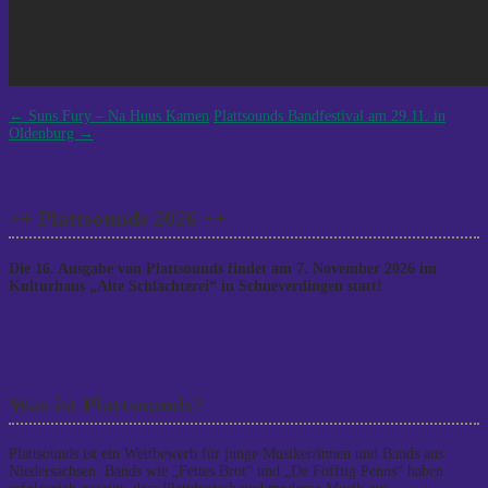
Post
←
Suns Fury – Na Huus Kamen
Plattsounds Bandfestival am 29.11. in
Oldenburg
→
navigation
++ Plattsounds 2026 ++
Die 16. Ausgabe von Plattsounds findet am 7. November 2026 im
Kulturhaus „Alte Schlachterei“ in Schneverdingen statt!
Was ist Plattsounds?
Plattsounds ist ein Wettbewerb für junge Musiker/innen und Bands aus
Niedersachsen. Bands wie „Fettes Brot“ und „De Fofftig Penns“ haben