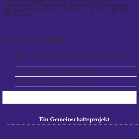
erfolgreich gezeigt, dass Plattdeutsch und moderne Musik gut
zusammenpassen. Deswegen sind bei Plattsounds alle Musikrichtungen
willkommen: Von HipHop, Singer-Songwriter, Pop, Rock, Indie, Metal,
Punk bis Reggae.
Details zur Anmeldung
Der Songtext kann als
pdf, doc, docx, txt oder rtf
an uns gesendet
werden.
Das Bandfoto darf nicht größer als
3 MB
sein.
Das MP3 darf
10 MB
nicht überschreiten.
Ein Gemeinschaftsprojekt