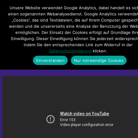
Hauptmenü
Unsere Website verwendet Google Analytics, dabei handelt es si
einen sogenannten Webanalysedienst. Google Analytics verwendet
„Cookies“, das sind Textdateien, die auf Ihrem Computer gespeic
Impressum
Datenschutzerklärung
Teilnahmebedingungen
werden und die unsererseits eine Analyse der Benutzung der Web
Sitemap
Kontakt
ermöglichen. Der Einsatz der Cookies erfolgt auf Grundlage Ihr
Einwilligung. Dieser Einwilligung können Sie jederzeit widersprec
De fofftig Penns feat. Tjalf
indem Sie den entsprechenden Link zum Widerruf in der
Datenschutzerklärung
klicken.
(AFTERBURNER) – GRÖÖN UN
Einverstanden
Nur notwendige Cookies
WITT