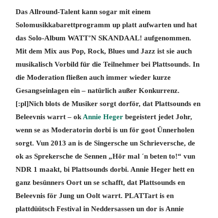
Das Allround-Talent kann sogar mit einem
Solomusikkabarettprogramm up platt aufwarten und hat
das Solo-Album WATT’N SKANDAAL! aufgenommen.
Mit dem Mix aus Pop, Rock, Blues und Jazz ist sie auch
musikalisch Vorbild für die Teilnehmer bei Plattsounds. In
die Moderation fließen auch immer wieder kurze
Gesangseinlagen ein – natürlich außer Konkurrenz.
[:pl]Nich blots de Musiker sorgt dorför, dat Plattsounds en
Beleevnis warrt – ok
Annie Heger
begeistert jedet Johr,
wenn se as Moderatorin dorbi is un för goot Ünnerholen
sorgt. Vun 2013 an is de Singersche un Schrieversche, de
ok as Sprekersche de Sennen „Hör mal ´n beten to!“ vun
NDR 1 maakt, bi Plattsounds dorbi. Annie Heger hett en
ganz besünners Oort un se schafft, dat Plattsounds en
Beleevnis för Jung un Oolt warrt. PLATTart is en
plattdüütsch Festival in Neddersassen un dor is Annie