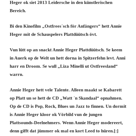
Heger ok siet 2013 Leidersche in den künstlerischen
Bereich.
Bi den Kinofilm „Ostfrees´sch för Anfängers“ hett Annie
Heger mit de Schauspelers Plattdüütsch övt.
Vun lütt op an snackt Annie Heger Plattdüütsch. Se keem
in Auerk op de Welt un hett dorna in Spitzerfehn levt. Anni
harr en Droom. Se wull „Liza Minelli ut Ostfreesland“
warrn.
Annie Heger hett vele Talente. Alleen maakt se Kabarett
op Platt un se hett de CD „Watt ´n Skandaal“ opnahmen.
Op de CD is Pop, Rock, Blues un Jazz to finnen. Un dormit
is Annie Heger kloor ok Vörbild vun de jungen
Plattsounds-Deelnehmers. Wenn Annie Heger modereert,
denn gifft dat jümmer ok mal en kort Leed to hüren.[:]