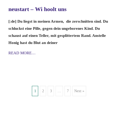
neustart – Wi hoolt uns
[:de] Du liegst in meinen Armen, die zerschnitten sind. Du
schluckst eine Pille, gegen dein ungeborenes Kind. Du
schaust auf einen Teller, mit gesplittertem Rand. Anstelle
Honig hast du Blut an deiner
READ MORE…
Posts
1
2
3
…
7
Next »
navigation