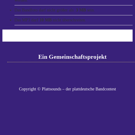
werden.
Das Bandfoto darf nicht größer als
3 MB
sein.
Das MP3 darf
10 MB
nicht überschreiten.
Ein Gemeinschaftsprojekt
Copyright © Plattsounds – der plattdeutsche Bandcontest