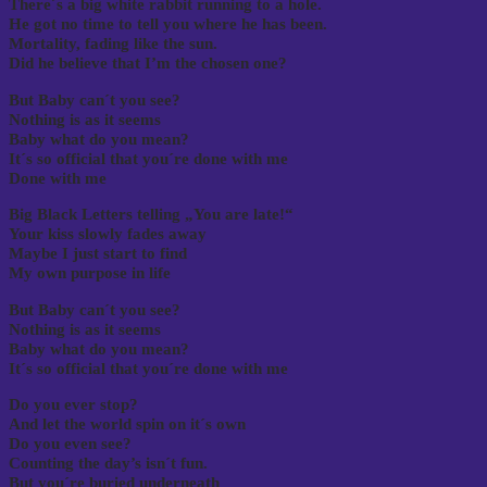
There´s a big white rabbit running to a hole.
He got no time to tell you where he has been.
Mortality, fading like the sun.
Did he believe that I’m the chosen one?
But Baby can´t you see?
Nothing is as it seems
Baby what do you mean?
It´s so official that you´re done with me
Done with me
Big Black Letters telling „You are late!“
Your kiss slowly fades away
Maybe I just start to find
My own purpose in life
But Baby can´t you see?
Nothing is as it seems
Baby what do you mean?
It´s so official that you´re done with me
Do you ever stop?
And let the world spin on it´s own
Do you even see?
Counting the day’s isn´t fun.
But you´re buried underneath