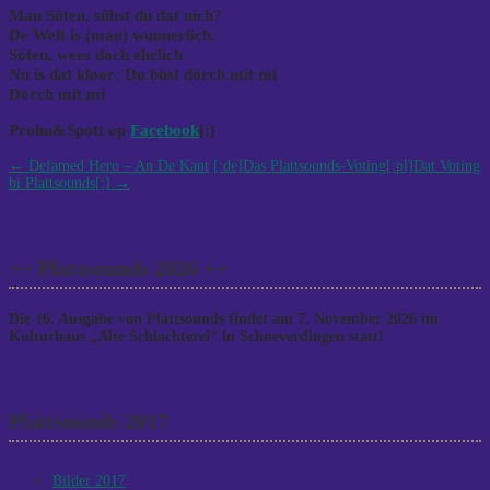
Man Söten, sühst du dat nich?
De Welt is (man) wunnerlich.
Söten, wees doch ehrlich
Nu is dat kloor: Du büst dörch mit mi
Dörch mit mi
Prohn&Spott op
Facebook
[:]
Post
←
Defamed Hero – An De Kant
[:de]Das Plattsounds-Voting[:pl]Dat Voting
bi Plattsounds[:]
→
navigation
++ Plattsounds 2026 ++
Die 16. Ausgabe von Plattsounds findet am 7. November 2026 im
Kulturhaus „Alte Schlachterei“ in Schneverdingen statt!
Plattsounds 2017
Bilder 2017