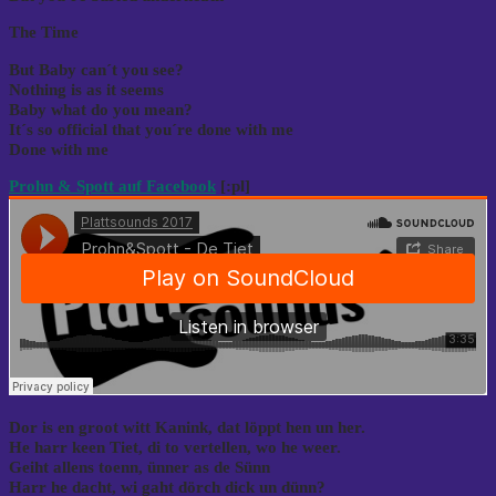
The Time
But Baby can´t you see?
Nothing is as it seems
Baby what do you mean?
It´s so official that you´re done with me
Done with me
Prohn & Spott auf Facebook
[:pl]
Dor is en groot witt Kanink, dat löppt hen un her.
He harr keen Tiet, di to vertellen, wo he weer.
Geiht allens toenn, ünner as de Sünn
Harr he dacht, wi gaht dörch dick un dünn?