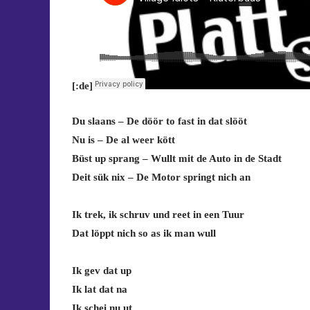
[:de]
Du slaans – De döör to fast in dat slööt
Nu is – De al weer kött
Büst up sprang – Wullt mit de Auto in de Stadt
Deit sük nix – De Motor springt nich an
Ik trek, ik schruv und reet in een Tuur
Dat löppt nich so as ik man wull
Ik gev dat up
Ik lat dat na
Ik schei nu ut