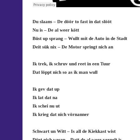
Du slaans – De döör to fast in dat slööt
Nu is – De al weer kött
Büst up sprang – Wullt mit de Auto in de Stadt
Deit sük nix – De Motor springt nich an
Ik trek, ik schruv und reet in een Tuur
Dat löppt nich so as ik man wull
Ik gev dat up
Ik lat dat na
Ik schei nu ut
Ik krieg dat nich vörnanner
Schwart un Witt – Is all de Kiekkast wist
Dürt nich wesen – Datt de al weer vernelt is