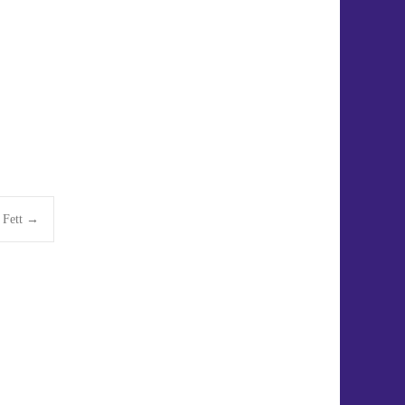
– Fett
→