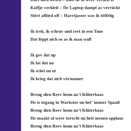
Koffje verkleit – De Laptop dampt as verrückt
Stört alltied off – Harrijasses was ik töffelig
Ik trek, ik schruv und reet in een Tuur
Dat löppt nich so as ik man wull
Ik gev dat up
Ik lat dat na
Ik schei nu ut
Ik krieg dat nich vörnanner
Breng dien Reev henn na’t Klüterbaas
He is togang in Warkstee un het‘ immer Spaaß
Breng dien Reev henn na’t Klüterbaas
He maakt al weer torecht un hett menen applaus
Breng dien Reev henn na’t Klüterbaas