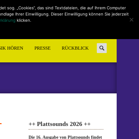
t sog. „Cookies“, das sind Textdateien, die auf Ihrem Computer
lage Ihrer Einwilligung. Dieser Einwilligung können Sie jederzeit
rklärung
klicken.
Search
IK HÖREN
PRESSE
RÜCKBLICK
for:
++ Plattsounds 2026 ++
Die 16. Ausgabe von Plattsounds findet