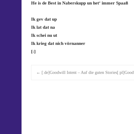
He is de Best in Naberskupp un het‘ immer Spaaß
Ik gev dat up
Ik lat dat na
Ik schei nu ut
Ik krieg dat nich vörnanner
[:]
Post
←
[:de]Goodwill Intent – Auf die guten Stories[:pl]Goodw
navigation