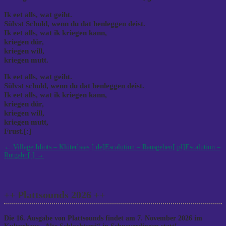
Ik eet alls, wat geiht.
Sülvst Schuld, wenn du dat henleggen deist.
Ik eet alls, wat ik kriegen kann,
kriegen dür,
kriegen will,
kriegen mutt.
Ik eet alls, wat geiht.
Sülvst schuld, wenn du dat henleggen deist.
Ik eet alls, wat ik kriegen kann,
kriegen dür,
kriegen will,
kriegen mutt,
Frust.[:]
Post
←
Village Idiots – Klüterbaas
[:de]Escalution – Rausgehen[:pl]Escalution –
Rutgahn[:]
→
navigation
++ Plattsounds 2026 ++
Die 16. Ausgabe von Plattsounds findet am 7. November 2026 im