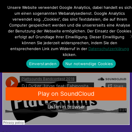
Hauptmenü
Unsere Website verwendet Google Analytics, dabei handelt es sich
um einen sogenannten Webanalysedienst. Google Analytics
verwendet sog. „Cookies“, das sind Textdateien, die auf Ihrem
Impressum
Datenschutzerklärung
Teilnahmebedingungen
Computer gespeichert werden und die unsererseits eine Analyse
Sitemap
Kontakt
der Benutzung der Webseite ermöglichen. Der Einsatz der Cookies
erfolgt auf Grundlage Ihrer Einwilligung. Dieser Einwilligung
DJ Dicker Junge feat. Fabipositas –
können Sie jederzeit widersprechen, indem Sie den
entsprechenden Link zum Widerruf in der
Datenschutzerklärung
Fett
klicken.
Einverstanden
Nur notwendige Cookies
[:de]