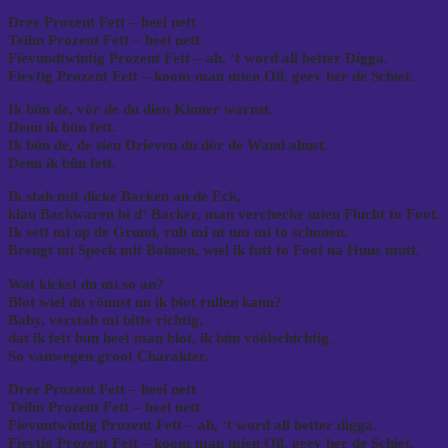
Dree Prozent Fett – heel nett
Teihn Prozent Fett – heel nett
Fievundtwintig Prozent Fett – ah, ‘t word all better Digga.
Fievtig Prozent Fett – koom man mien Oll, geev her de Schiet.
Ik bün de, vör de du dien Kinner warnst.
Denn ik bün fett.
Ik bün de, de sien Drieven du dör de Wand ahnst.
Denn ik bün fett.
Ik stah mit dicke Backen an de Eck,
klau Backwaren bi d‘ Backer, man verchecke mien Flucht to Foot.
Ik sett mi up de Grund, ruh mi ut um mi to schonen.
Brengt mi Speck mit Bohnen, wiel ik futt to Foot na Huus mutt.
Wat kickst du mi so an?
Blot wiel du rönnst un ik blot rullen kann?
Baby, verstah mi bitte richtig,
dat ik fett bün heet man blot, ik bün vöölschichtig.
So vanwegen groot Charakter.
Dree Prozent Fett – heel nett
Teihn Prozent Fett – heel nett
Fievuntwintig Prozent Fett – ah, ‘t word all better digga.
Fievtig Prozent Fett – koom man mien Oll, geev her de Schiet.