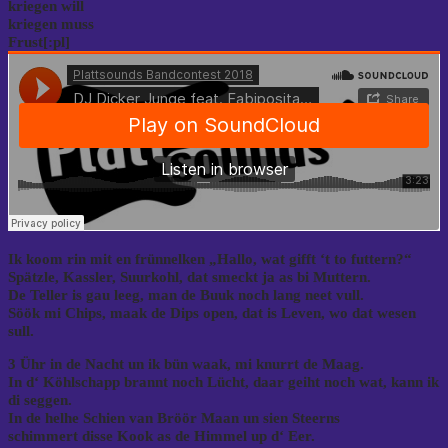
kriegen will
kriegen muss
Frust[:pl]
Ik koom rin mit en frünnelken „Hallo, wat gifft ‘t to futtern?“
Spätzle, Kassler, Suurkohl, dat smeckt ja as bi Muttern.
De Teller is gau leeg, man de Buuk noch lang neet vull.
Söök mi Chips, maak de Dips open, dat is Leven, wo dat wesen
sull.
3 Ühr in de Nacht un ik bün waak, mi knurrt de Maag.
In d‘ Köhlschapp brannt noch Lücht, daar geiht noch wat, kann ik
di seggen.
In de helhe Schien van Bröör Maan un sien Steerns
schimmert disse Kook as de Himmel up d‘ Eer.