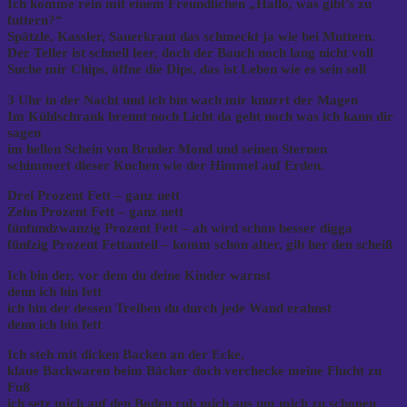
Ich komme rein mit einem Freundlichen „Hallo, was gibt’s zu
futtern?“
Spätzle, Kassler, Sauerkraut das schmeckt ja wie bei Muttern.
Der Teller ist schnell leer, doch der Bauch noch lang nicht voll
Suche mir Chips, öffne die Dips, das ist Leben wie es sein soll
3 Uhr in der Nacht und ich bin wach mir knurrt der Magen
Im Kühlschrank brennt noch Licht da geht noch was ich kann dir
sagen
im hellen Schein von Bruder Mond und seinen Sternen
schimmert dieser Kuchen wie der Himmel auf Erden.
Drei Prozent Fett – ganz nett
Zehn Prozent Fett – ganz nett
fünfundzwanzig Prozent Fett – ah wird schon besser digga
fünfzig Prozent Fettanteil – komm schon alter, gib her den scheiß
Ich bin der, vor dem du deine Kinder warnst
denn ich bin fett
ich bin der dessen Treiben du durch jede Wand erahnst
denn ich bin fett
Ich steh mit dicken Backen an der Ecke,
klaue Backwaren beim Bäcker doch verchecke meine Flucht zu
Fuß
ich setz mich auf den Boden ruh mich aus um mich zu schonen