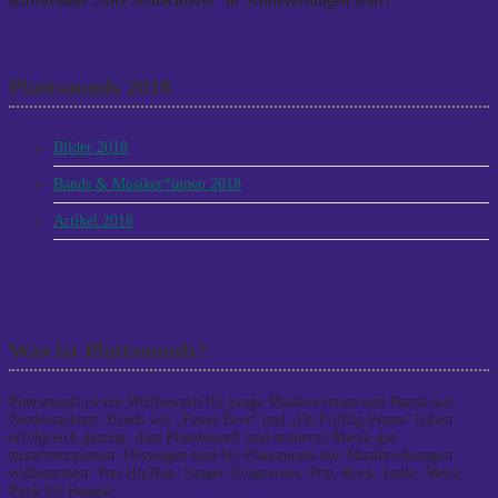
Kulturhaus „Alte Schlachterei“ in Schneverdingen statt!
Plattsounds 2018
Bilder 2018
Bands & Musiker*innen 2018
Artikel 2018
Was ist Plattsounds?
Plattsounds ist ein Wettbewerb für junge Musiker/innen und Bands aus
Niedersachsen. Bands wie „Fettes Brot“ und „De Fofftig Penns“ haben
erfolgreich gezeigt, dass Plattdeutsch und moderne Musik gut
zusammenpassen. Deswegen sind bei Plattsounds alle Musikrichtungen
willkommen: Von HipHop, Singer-Songwriter, Pop, Rock, Indie, Metal,
Punk bis Reggae.