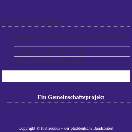
Details zur Anmeldung
Der Songtext kann als
pdf, doc, docx, txt oder rtf
an uns gesendet
werden.
Das Bandfoto darf nicht größer als
3 MB
sein.
Das MP3 darf
10 MB
nicht überschreiten.
Ein Gemeinschaftsprojekt
Copyright © Plattsounds – der plattdeutsche Bandcontest