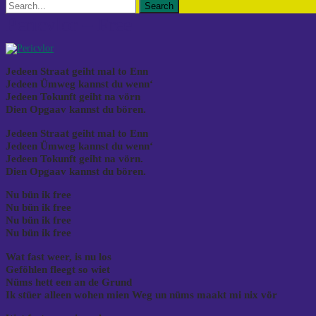
Search
for:
Pericvlor – Free
Jedeen Straat geiht mal to Enn
Jedeen Ümweg kannst du wenn‘
Jedeen Tokunft geiht na vörn
Dien Opgaav kannst du bören.
Jedeen Straat geiht mal to Enn
Jedeen Ümweg kannst du wenn‘
Jedeen Tokunft geiht na vörn.
Dien Opgaav kannst du bören.
Nu bün ik free
Nu bün ik free
Nu bün ik free
Nu bün ik free
Wat fast weer, is nu los
Geföhlen fleegt so wiet
Nüms hett een an de Grund
Ik stüer alleen wohen mien Weg un nüms maakt mi nix vör