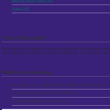
Bands & Musiker*innen 2022
Artikel 2022
Was ist Plattsounds?
Plattsounds ist ein Wettbewerb für junge Musiker/innen und Bands aus Niede
sind bei Plattsounds alle Musikrichtungen willkommen: Von HipHop, Singer-
Details zur Anmeldung
Der Songtext kann als
pdf, doc, docx, txt oder rtf
an uns gesendet w
Das Bandfoto darf nicht größer als
3 MB
sein.
Das MP3 darf
10 MB
nicht überschreiten.