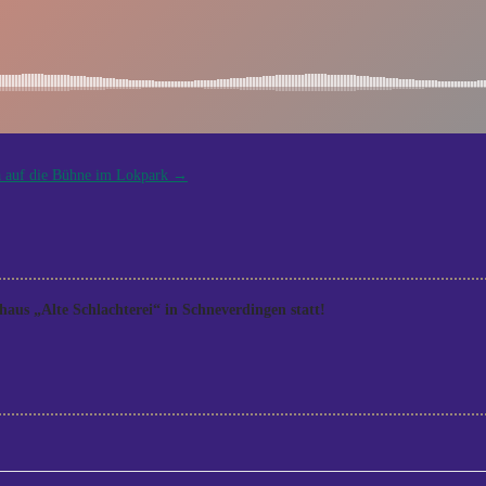
a auf die Bühne im Lokpark
→
aus „Alte Schlachterei“ in Schneverdingen statt!