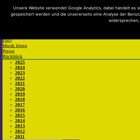
Impressum
Datenschutzerklärung
Teilnahmebedingungen
Si
Unsere Website verwendet Google Analytics, dabei handelt es s
gespeichert werden und die unsererseits eine Analyse der Benutzu
Mitmachen
widersprechen,
Anmelden
Wettbewerb
Werkstatt
FAQ
Musik hören
Presse
Rückblick
2025
2024
2023
2022
2021
2020
2019
2018
2017
2016
2015
2014
2013
2012
2011