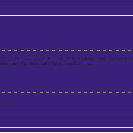
rsachsen. Bands wie „Fettes Brot“ und „De Fofftig Penns“ haben erfolgreich 
Songwriter, Pop, Rock, Indie, Metal, Punk bis Reggae.
erden.